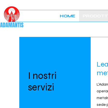
HOME
PRODOTTI
Lea
me
I nostri
servizi
L’Ada
opera
metal
sede p