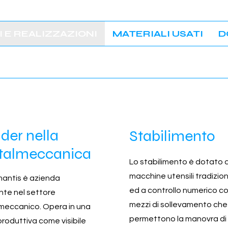
 E REALIZZAZIONI
MATERIALI USATI
D
der nella
Stabilimento
talmeccanica
Lo stabilimento è dotato d
macchine utensili tradizion
mantis è azienda
ed a controllo numerico c
nte nel settore
mezzi di sollevamento che
meccanico. Opera in una
permettono la manovra di
roduttiva come visibile