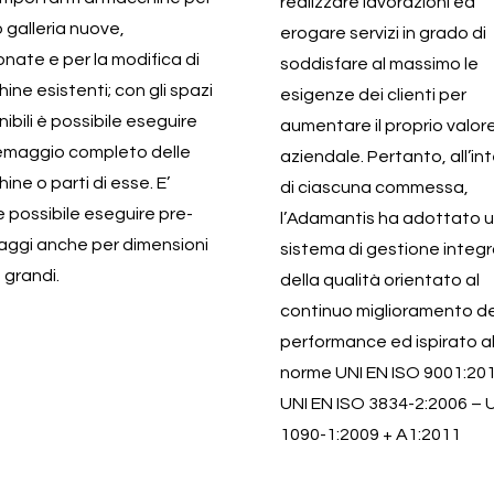
realizzare lavorazioni ed
 galleria nuove,
erogare servizi in grado di
ionate e per la modifica di
soddisfare al massimo le
ine esistenti; con gli spazi
esigenze dei clienti per
ibili è possibile eseguire
aumentare il proprio valor
iemaggio completo delle
aziendale. Pertanto, all’in
ine o parti di esse. E’
di ciascuna commessa,
re possibile eseguire pre-
l’Adamantis ha adottato 
ggi anche per dimensioni
sistema di gestione integ
 grandi.
della qualità orientato al
continuo miglioramento de
performance ed ispirato al
norme UNI EN ISO 9001:20
UNI EN ISO 3834-2:2006 – 
1090-1:2009 + A1:2011