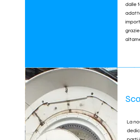
dalle 
adatta
import
grazie
altame
Sca
La no
dedic
parti