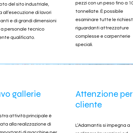
pezzi con un peso fino a 1
foto del sito industriale,
tonnellate. È possibile
 all’esecuzione di lavori
esaminare tutte le richies
anti e di grandi dimensioni
riguardanti attrezzature
 a personale tecnico
complesse e carpenterie
nte qualificato.
speciali.
vo gallerie
Attenzione per 
cliente
stra attività principale è
ata alla realizzazione di
L’Adamantis si impegna a
 importanti di macchine per