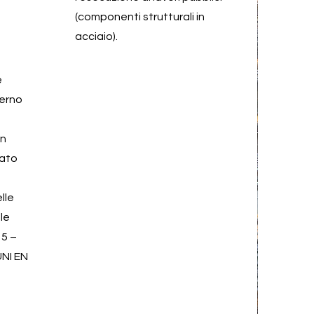
(componenti strutturali in
acciaio).
e
terno
un
rato
lle
le
15 –
UNI EN