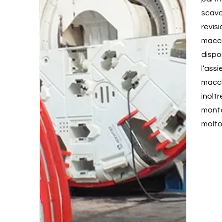
scavo
revis
macch
dispon
l’ass
macch
inolt
monta
molto